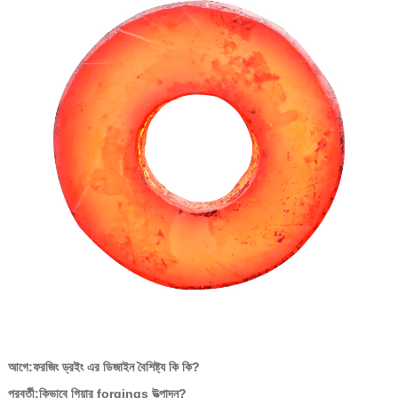
আগে:
ফরজিং ড্রইং এর ডিজাইন বৈশিষ্ট্য কি কি?
পরবর্তী:
কিভাবে গিয়ার forgings উত্পাদন?