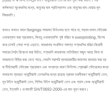
2000 নং 4 ডিসপ্লেসমেন্ট টাইপ অ্যান্টিরাস্ট তেলের মান পূরণ করা উচিত। এর
কর্মক্ষমতা সূচকগুলির মধ্যে, মানুষের ঘাম প্রতিস্থাপন এবং মানুষের ঘাম ধোয়ার মূল
বিষয়গুলি।
কখনও কখনও কারণ forgings সময়মত টার্নওভার হতে পারে না, মধ্যম গুদাম স্টোরেজ
ওভারল্যাপ করা প্রয়োজন, কিন্তু ওভারল্যাপিং পৃষ্ঠ মরিচা বা overprinting, বিশেষ
করে ঢালাই লোহা পণ্য এড়াতে. কারখানায় সংরক্ষিত সমাপ্ত পণ্যগুলির মরিচা-বিরোধী
সময়ের দৈর্ঘ্য বিবেচনা করা উচিত, পণ্যগুলি কারখানায় অতিরিক্ত মজুদ আছে কিনা বা
সময়মতো বিক্রি করা যেতে পারে, সেগুলি সরাসরি ব্যবহারকারীর জায়গায় ব্যবহার করা হয়
বা দীর্ঘমেয়াদী স্টোরেজ প্রয়োজন এবং অন্যান্য কারণ ফিনিশড প্রোডাক্ট স্টোরেজের জন্য
সাধারণত ব্যবহৃত অ্যান্টিরাস্ট তেলগুলির মধ্যে রয়েছে দ্রাবক তরলীকরণ অ্যান্টিরাস্ট তেল,
লুব টাইপ অ্যান্টিরাস্ট তেল, লিপিড টাইপ অ্যান্টিরাস্ট তেল এবং গ্যাস ফেজ অ্যান্টিরাস্ট
তেল, ইত্যাদি। গুণমানটি SH/T0692-2000-এর মান পূরণ করবে।