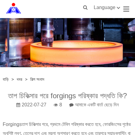
Language
বাড়ি
>
খবর
>
শিল্প সংবাদ
তাপ চিকিত্সার পরে forgings পরিষ্কার পদ্ধতি কি?
2022-07-27
8
আমাকে একটি বার্তা ছেড়ে দিন
Forgings
তাপ চিকিত্সার পরে, প্রথমে টেবিল পরিষ্কার করতে হবে, ফোরজিংসের পৃষ্ঠের
অবশিষ্ট লবণ, তেলের দাগ এবং ময়লা অপসারণ করতে হবে এবং তারপরে স্যান্ডব্লাস্টিং বা