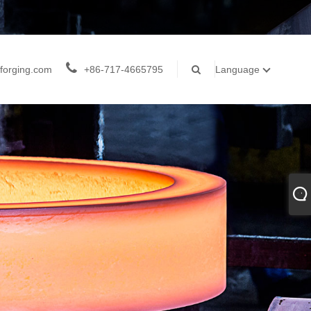
forging.com
+86-717-4665795
Language