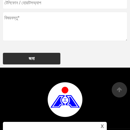
জমা
X