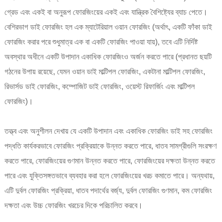
গ্রেড এবং একই বা অনুরূপ ফোরজিংয়ের একই এবং যান্ত্রিক বৈশিষ্ট্যের ব্যাচ পেতে।
বেশিরভাগ ডাই ফোরজিং হল এক ম্যাটেরিয়াল ওয়ান ফোরজিং (অর্থাৎ, একটি ফাঁকা ডাই
ফোরজিং করার পরে শুধুমাত্র এক বা একটি ফোরজিং পাওয়া যায়), তবে এটি নির্দিষ্ট
অবস্থার অধীনে একটি উপাদান একাধিক ফোরজিংও অর্জন করতে পারে (প্রধানত ছয়টি
গঠনের উপায় রয়েছে, যেমন ওয়ান ডাই মাল্টিপল ফোরজিং, একটানা মাল্টিপল ফোরজিং,
রিভার্সড ডাই ফোরজিং, কম্পোজিট ডাই ফোরজিং, ওয়েস্ট রিফার্জিং এবং মাল্টিপল
ফোরজিং)।
তত্ত্ব এবং অনুশীলন দেখায় যে একটি উপাদান এবং একাধিক ফোরজিং ডাই সহ ফোরজিং
পদ্ধতি কার্যকরভাবে ফোরজিং প্রক্রিয়াকে উন্নত করতে পারে, ধাতব সামগ্রীগুলি সংরক্ষণ
করতে পারে, ফোরজিংয়ের গুণমান উন্নত করতে পারে, ফোরজিংয়ের দক্ষতা উন্নত করতে
পারে এবং যুক্তিসঙ্গতভাবে ব্যবহার করা হলে ফোরজিংয়ের খরচ কমাতে পারে। অন্যথায়,
এটি দুর্বল ফোরজিং প্রক্রিয়া, ধাতব পদার্থের বর্জ্য, দুর্বল ফোরজিং গুণমান, কম ফোরজিং
দক্ষতা এবং উচ্চ ফোরজিং খরচের দিকে পরিচালিত করবে।