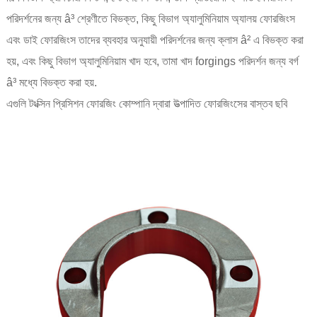
পরিদর্শনের জন্য â³ শ্রেণীতে বিভক্ত, কিছু বিভাগ অ্যালুমিনিয়াম অ্যালয় ফোরজিংস
এবং ডাই ফোরজিংস তাদের ব্যবহার অনুযায়ী পরিদর্শনের জন্য ক্লাস â² এ বিভক্ত করা
হয়, এবং কিছু বিভাগ অ্যালুমিনিয়াম খাদ হবে, তামা খাদ forgings পরিদর্শন জন্য বর্গ
â³ মধ্যে বিভক্ত করা হয়.
এগুলি টংক্সিন প্রিসিশন ফোরজিং কোম্পানি দ্বারা উত্পাদিত ফোরজিংসের বাস্তব ছবি